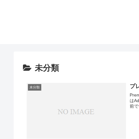
未分類
プ
未分類
Pr
はA
前で